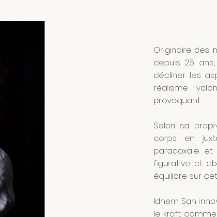
Originaire des
depuis 25 ans, 
décliner les a
réalisme volo
provoquant.
Selon sa propr
corps en juxt
paradoxale et 
figurative et a
équilibre sur ce
Idhem San innov
le kraft comme 