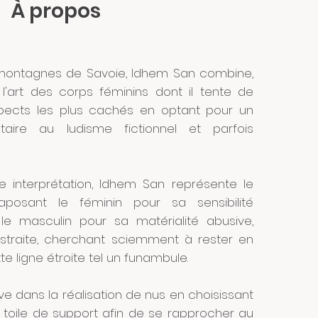
À propos
 montagnes de Savoie, Idhem San combine,
l'art des corps féminins dont il tente de
spects les plus cachés en optant pour un
ntaire au ludisme fictionnel et parfois
e interprétation, Idhem San représente le
aposant le féminin pour sa sensibilité
le masculin pour sa matérialité abusive,
bstraite, cherchant sciemment à rester en
tte ligne étroite tel un funambule.
e dans la réalisation de nus en choisissant
toile de support afin de se rapprocher au